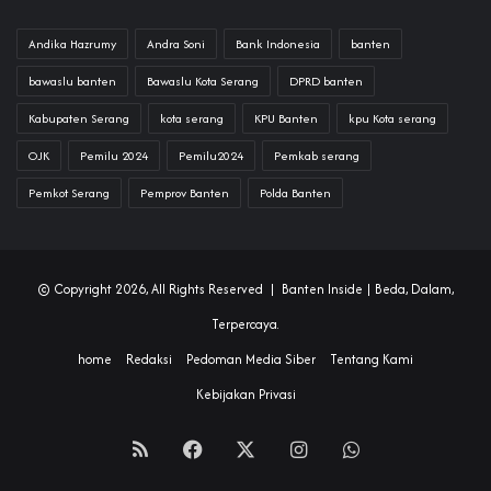
Andika Hazrumy
Andra Soni
Bank Indonesia
banten
bawaslu banten
Bawaslu Kota Serang
DPRD banten
Kabupaten Serang
kota serang
KPU Banten
kpu Kota serang
OJK
Pemilu 2024
Pemilu2024
Pemkab serang
Pemkot Serang
Pemprov Banten
Polda Banten
© Copyright 2026, All Rights Reserved |
Banten Inside
| Beda, Dalam,
Terpercaya.
home
Redaksi
Pedoman Media Siber
Tentang Kami
Kebijakan Privasi
RSS
Facebook
X
Instagram
WhatsApp