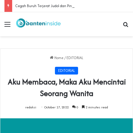
Cegah Buruh Terjerat Judol dan Pinjol, Polda Banten Gandeng SPSI Perkuat Literasi Digital
Menu
Se
Home
/
EDITORIAL
EDITORIAL
Aku Membaca, Maka Aku Mencintai
Seorang Wanita
redaksi
October 17, 2022
0
2 minutes read