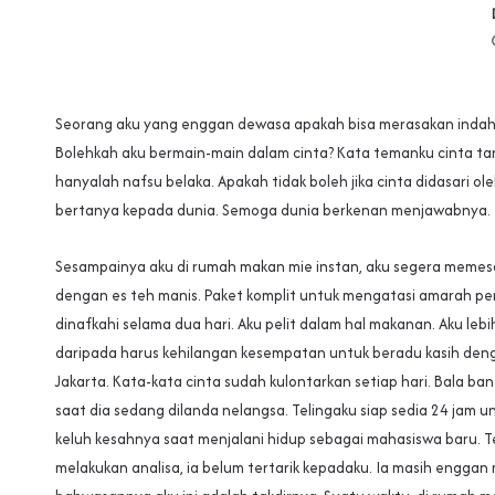
Seorang aku yang enggan dewasa apakah bisa merasakan indahn
Bolehkah aku bermain-main dalam cinta? Kata temanku cinta 
hanyalah nafsu belaka. Apakah tidak boleh jika cinta didasari ol
bertanya kepada dunia. Semoga dunia berkenan menjawabnya.
Sesampainya aku di rumah makan mie instan, aku segera memes
dengan es teh manis. Paket komplit untuk mengatasi amarah pe
dinafkahi selama dua hari. Aku pelit dalam hal makanan. Aku lebi
daripada harus kehilangan kesempatan untuk beradu kasih de
Jakarta. Kata-kata cinta sudah kulontarkan setiap hari. Bala ba
saat dia sedang dilanda nelangsa. Telingaku siap sedia 24 jam
keluh kesahnya saat menjalani hidup sebagai mahasiswa baru. Te
melakukan analisa, ia belum tertarik kepadaku. Ia masih enggan