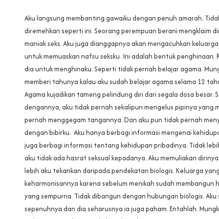
Aku langsung membanting gawaiku dengan penuh amarah. Tida
diremehkan seperti ini. Seorang perempuan berani mengklaim diri
maniak seks. Aku juga dianggapnya akan mengacuhkan keluarga
untuk memuaskan nafsu seksku. Ini adalah bentuk penghinaan. R
dia untuk menghinaku. Seperti tidak pernah belajar agama. Mung
memberi tahunya kalau aku sudah belajar agama selama 12 tah
Agama kujadikan tameng pelindung diri dari segala dosa besar. 
dengannya, aku tidak pernah sekalipun mengelus pipinya yang m
pernah menggegam tangannya. Dan aku pun tidak pernah meny
dengan bibirku. Aku hanya berbagi informasi mengenai kehidupa
juga berbagi informasi tentang kehidupan pribadinya. Tidak lebih
aku tidak ada hasrat seksual kepadanya. Aku memuliakan diriny
lebih aku tekankan daripada pendekatan biologis. Keluarga yan
keharmonisannya karena sebelum menikah sudah membangun 
yang sempurna. Tidak dibangun dengan hubungan biologis. Ak
sepenuhnya dan dia seharusnya ia juga paham. Entahlah. Mungki