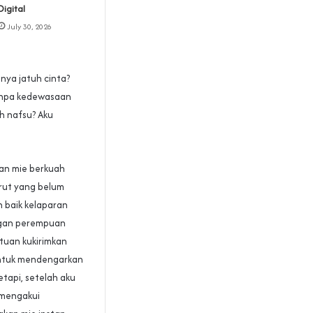
Digital
July 30, 2026
ya jatuh cinta?
tanpa kedewasaan
eh nafsu? Aku
an mie berkuah
rut yang belum
h baik kelaparan
ngan perempuan
ntuan kukirimkan
 untuk mendengarkan
tapi, setelah aku
 mengakui