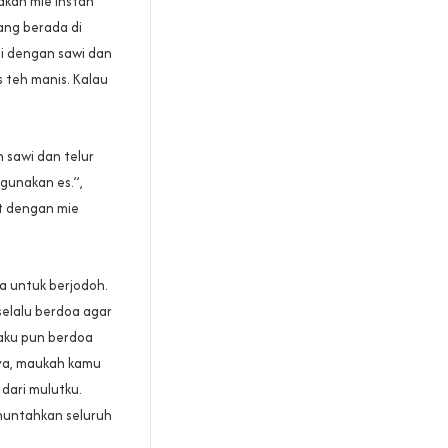
akan mie instan
ang berada di
i dengan sawi dan
 teh manis. Kalau
 sawi dan telur
gunakan es.”,
ut dengan mie
a untuk berjodoh.
selalu berdoa agar
aku pun berdoa
nya, maukah kamu
dari mulutku.
muntahkan seluruh