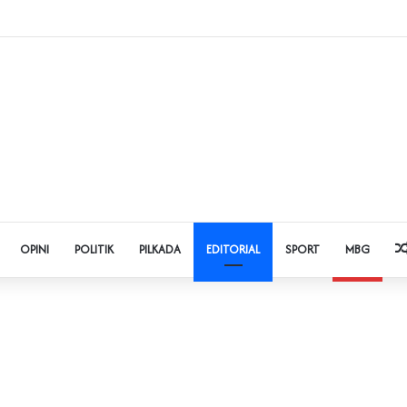
 Judol dan Pinjol, Polda Banten Gandeng SPSI Perkuat Literasi Digital
OPINI
POLITIK
PILKADA
EDITORIAL
SPORT
MBG