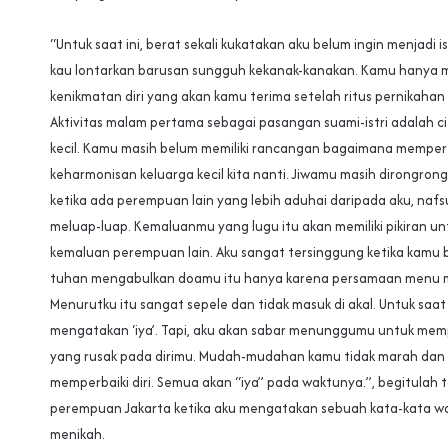
“Untuk saat ini, berat sekali kukatakan aku belum ingin menjadi i
kau lontarkan barusan sungguh kekanak-kanakan. Kamu hanya 
kenikmatan diri yang akan kamu terima setelah ritus pernikahan 
Aktivitas malam pertama sebagai pasangan suami-istri adalah ci
kecil. Kamu masih belum memiliki rancangan bagaimana mempert
keharmonisan keluarga kecil kita nanti. Jiwamu masih dirongrong
ketika ada perempuan lain yang lebih aduhai daripada aku, naf
meluap-luap. Kemaluanmu yang lugu itu akan memiliki pikiran u
kemaluan perempuan lain. Aku sangat tersinggung ketika kamu 
tuhan mengabulkan doamu itu hanya karena persamaan menu m
Menurutku itu sangat sepele dan tidak masuk di akal. Untuk saat 
mengatakan ‘iya’. Tapi, aku akan sabar menunggumu untuk memp
yang rusak pada dirimu. Mudah-mudahan kamu tidak marah dan
memperbaiki diri. Semua akan “iya” pada waktunya.”, begitulah
perempuan Jakarta ketika aku mengatakan sebuah kata-kata wa
menikah.