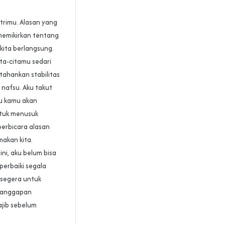
strimu. Alasan yang
memikirkan tentang
kita berlangsung.
ta-citamu sedari
ahankan stabilitas
 nafsu. Aku takut
su kamu akan
ntuk menusuk
berbicara alasan
akan kita.
ini, aku belum bisa
erbaiki segala
 segera untuk
 tanggapan
jib sebelum