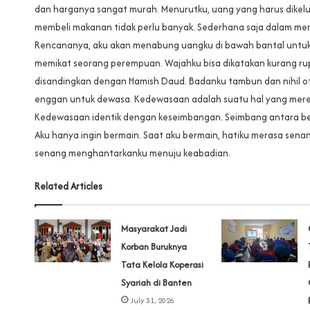
dan harganya sangat murah. Menurutku, uang yang harus dikel
membeli makanan tidak perlu banyak. Sederhana saja dalam me
Rencananya, aku akan menabung uangku di bawah bantal untuk
memikat seorang perempuan. Wajahku bisa dikatakan kurang ru
disandingkan dengan Hamish Daud. Badanku tambun dan nihil ot
enggan untuk dewasa. Kedewasaan adalah suatu hal yang mer
Kedewasaan identik dengan keseimbangan. Seimbang antara be
Aku hanya ingin bermain. Saat aku bermain, hatiku merasa senan
senang menghantarkanku menuju keabadian.
Related Articles
‎Masyarakat Jadi
Korban Buruknya
Tata Kelola Koperasi
Syariah di Banten
July 31, 2026