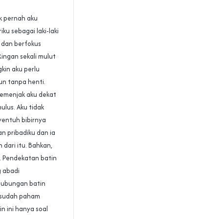
k pernah aku
ku sebagai laki-laki
 dan berfokus
ingan sekali mulut
kin aku perlu
un tanpa henti.
Semenjak aku dekat
ulus. Aku tidak
entuh bibirnya
n pribadiku dan ia
 dari itu. Bahkan,
a. Pendekatan batin
g abadi
hubungan batin
u sudah paham
n ini hanya soal