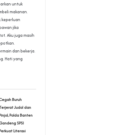
uarkan untuk
mbeli makanan.
 keperluan
pawan jika
ot. Aku juga masih
epotkan.
rmain dan bekerja.
g. Hati yang
Cegah Buruh
Terjerat Judol dan
Pinjol, Polda Banten
Gandeng SPSI
Perkuat Literasi