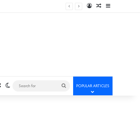
Log In
Random Article
Sidebar
Random Article
Switch skin
Search
POPULAR ARTICLES
for