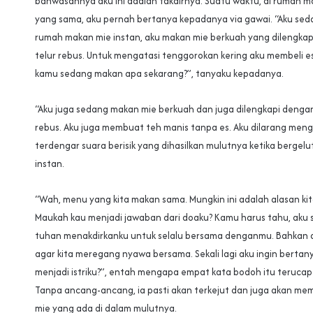
bahwasannya aku ini adalah takdirnya. Suatu waktu, di rumah m
yang sama, aku pernah bertanya kepadanya via gawai. “Aku sed
rumah makan mie instan, aku makan mie berkuah yang dilengkap
telur rebus. Untuk mengatasi tenggorokan kering aku membeli es
kamu sedang makan apa sekarang?”, tanyaku kepadanya.
“Aku juga sedang makan mie berkuah dan juga dilengkapi dengan
rebus. Aku juga membuat teh manis tanpa es. Aku dilarang meng
terdengar suara berisik yang dihasilkan mulutnya ketika bergel
instan.
“Wah, menu yang kita makan sama. Mungkin ini adalah alasan kit
Maukah kau menjadi jawaban dari doaku? Kamu harus tahu, aku 
tuhan menakdirkanku untuk selalu bersama denganmu. Bahkan 
agar kita meregang nyawa bersama. Sekali lagi aku ingin berta
menjadi istriku?”, entah mengapa empat kata bodoh itu terucap 
Tanpa ancang-ancang, ia pasti akan terkejut dan juga akan me
mie yang ada di dalam mulutnya.