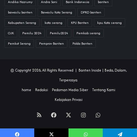
Andika Hazrumy
Andra Soni
Bank Indonesia
banten
bawaslu banten
Bawaslu Kota Serang
DPRD banten
Kabupaten Serang
kota serang
KPU Banten
kpu Kota serang
OJK
Pemilu 2024
Pemilu2024
Pemkab serang
Pemkot Serang
Pemprov Banten
Polda Banten
© Copyright 2026, All Rights Reserved |
Banten Inside
| Beda, Dalam,
Terpercaya.
home
Redaksi
Pedoman Media Siber
Tentang Kami
Kebijakan Privasi
RSS
Facebook
X
Instagram
WhatsApp