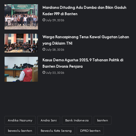
‎Mardiono Dituding Adu Domba dan Bikin Gaduh
Kader PPP di Banten
July 29, 2026
‎Warga Rancapinang Terus Kawal Gugatan Lahan
yang Diklaim TNI‎‎
July 28, 2026
‎Kasus Demo Agustus 2025, 9 Tahanan Politik di
Banten Divonis Penjara
July 22, 2026
Andika Hazrumy
Andra Soni
Bank Indonesia
banten
bawaslu banten
Bawaslu Kota Serang
DPRD banten