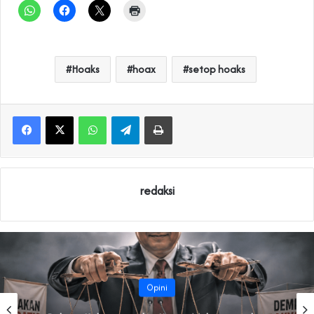
Hoaks
hoax
setop hoaks
WhatsApp
Telegram
Print
redaksi
Opini