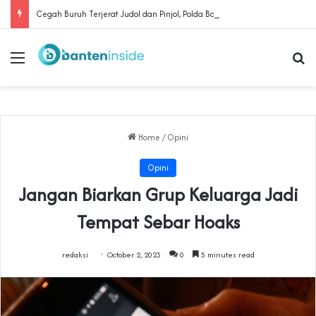
Cegah Buruh Terjerat Judol dan Pinjol, Polda Banten Gandeng SPSI Perkuat Literasi Digital
Menu
Se
Home
/
Opini
Opini
Jangan Biarkan Grup Keluarga Jadi
Tempat Sebar Hoaks
redaksi
October 2, 2023
0
5 minutes read