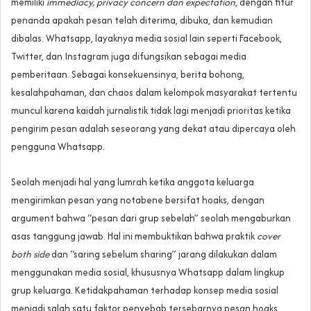
memiliki
immediacy, privacy concern dan expectation
, dengan fitur
penanda apakah pesan telah diterima, dibuka, dan kemudian
dibalas. Whatsapp, layaknya media sosial lain seperti Facebook,
Twitter, dan Instagram juga difungsikan sebagai media
pemberitaan. Sebagai konsekuensinya, berita bohong,
kesalahpahaman, dan chaos dalam kelompok masyarakat tertentu
muncul karena kaidah jurnalistik tidak lagi menjadi prioritas ketika
pengirim pesan adalah seseorang yang dekat atau dipercaya oleh
pengguna Whatsapp.
Seolah menjadi hal yang lumrah ketika anggota keluarga
mengirimkan pesan yang notabene bersifat hoaks, dengan
argument bahwa “pesan dari grup sebelah” seolah mengaburkan
asas tanggung jawab. Hal ini membuktikan bahwa praktik
cover
both side
dan “saring sebelum sharing” jarang dilakukan dalam
menggunakan media sosial, khususnya Whatsapp dalam lingkup
grup keluarga. Ketidakpahaman terhadap konsep media sosial
menjadi salah satu faktor penyebab tersebarnya pesan hoaks