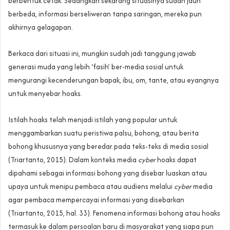
berbentuk cetak. Sedangkan sekarang situasinya sudah jauh
berbeda, informasi berseliweran tanpa saringan, mereka pun
akhirnya gelagapan.
Berkaca dari situasi ini, mungkin sudah jadi tanggung jawab
generasi muda yang lebih ‘fasih’ ber-media sosial untuk
mengurangi kecenderungan bapak, ibu, om, tante, atau eyangnya
untuk menyebar hoaks.
Istilah hoaks telah menjadi istilah yang popular untuk
menggambarkan suatu peristiwa palsu, bohong, atau berita
bohong khususnya yang beredar pada teks-teks di media sosial
(Triartanto, 2015). Dalam konteks media
cyber
hoaks dapat
dipahami sebagai informasi bohong yang disebar luaskan atau
upaya untuk menipu pembaca atau audiens melalui
cyber
media
agar pembaca mempercayai informasi yang disebarkan
(Triartanto, 2015, hal. 33). Fenomena informasi bohong atau hoaks
termasuk ke dalam persoalan baru di masyarakat yang siapa pun