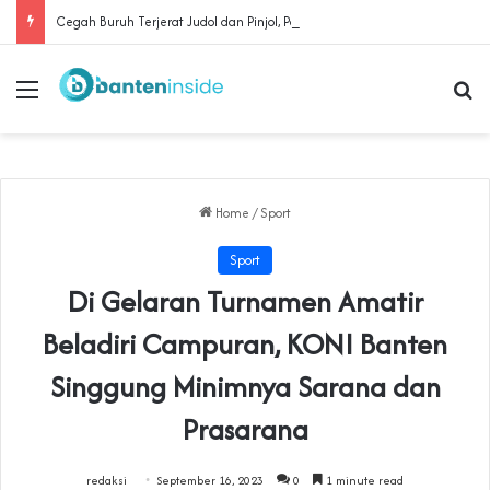
Cegah Buruh Terjerat Judol dan Pinjol, Polda Banten Gandeng SPSI Perkuat Literasi Digital
Menu
Se
Home
/
Sport
Sport
Di Gelaran Turnamen Amatir
Beladiri Campuran, KONI Banten
Singgung Minimnya Sarana dan
Prasarana
redaksi
September 16, 2023
0
1 minute read