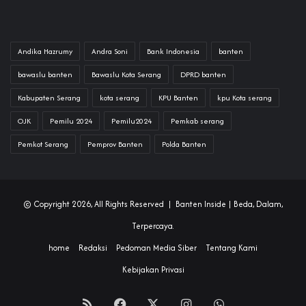
Andika Hazrumy
Andra Soni
Bank Indonesia
banten
bawaslu banten
Bawaslu Kota Serang
DPRD banten
Kabupaten Serang
kota serang
KPU Banten
kpu Kota serang
OJK
Pemilu 2024
Pemilu2024
Pemkab serang
Pemkot Serang
Pemprov Banten
Polda Banten
© Copyright 2026, All Rights Reserved |
Banten Inside
| Beda, Dalam,
Terpercaya.
home
Redaksi
Pedoman Media Siber
Tentang Kami
Kebijakan Privasi
RSS
Facebook
X
Instagram
WhatsApp